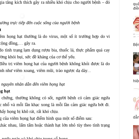
gia tăng kích thích gây ra nhiều khó chịu cho người bệnh – đó
quả
điề
ưởng trực tiếp đến cuộc sống của người bệnh
t
êm họng hạt thường là do virus, một số ít trường hợp do vi
 cộng đồng,… gây ra.
Bện
do tình trạng lạm dụng rượu bia, thuốc lá, thực phẩm quá cay
ờng khói bụi, sức đề kháng của cơ thể yếu.
điều trị viêm họng hạt của người bệnh không khỏi được là do
nh như viêm xoang, viêm mũi, trào ngược dạ dày...
hiệ
u nguyên nhân dẫn đến viêm họng hạt
ng hạt
ệu chứng, thường không có sốt, người bệnh có cảm giác ngứa
 nhổ và mỗi lần khạc xong là mỗi lần cảm giác ngứa bớt đi.
ấy họng bị khô rát, rất khó chịu.
dẫn
ng của viêm họng hạt điểm hình qua một số điểm sau:
hác nhau, lấm tấm hoặc thành hạt lớn nhỏ tùy theo tình trạng
 ngứa ngáy và khó chịu trong cổ họng.