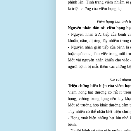
phình lên. Tình trạng viêm nhiễm sẽ 
là triệu chứng của viêm họng hạt.
Viêm họng hạt ảnh h
Nguyên nhân dẫn tới viêm họng hạ
- Nguyên nhân trực tiếp của bệnh vi
khuẩn, nấm, dị ứng, lây nhiễm trong
- Nguyên nhân gián tiếp của bệnh là 
hoặc quá chua, làm việc trong môi trư
Một vài nguyên nhân khiến cho việc 
người bệnh bị mắc thêm các chứng bệ
Có rất nhiề
Triệu chứng biểu hiện của viêm họ
Viêm họng hạt thường có rất ít tri
họng, vướng trong họng nên hay khạc
Một số trường hợp khác thường cảm th
Tuy nhiên có thể nhận biết triệu chứ
- Họng xuất hiện những hạt lớn nhỏ k
bệnh.
- Người bệnh có cảm giác vướng mắc,