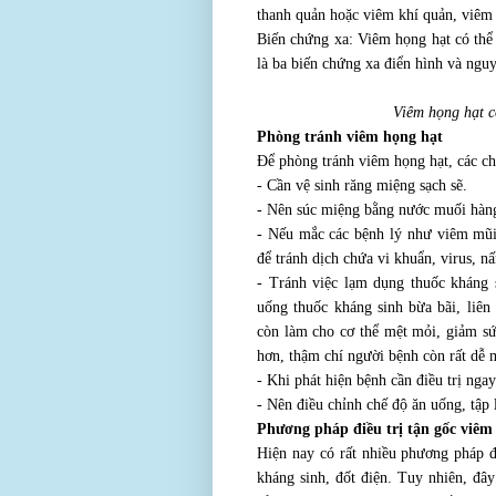
thanh quản hoặc viêm khí quản, viêm
Biến chứng xa: Viêm họng hạt có thể
là ba biến chứng xa điển hình và ngu
Viêm họng hạt c
Phòng tránh viêm họng hạt
Để phòng tránh viêm họng hạt, các ch
- Cần vệ sinh răng miệng sạch sẽ.
- Nên súc miệng bằng nước muối hàn
- Nếu mắc các bệnh lý như viêm mũi
để tránh dịch chứa vi khuẩn, virus, 
- Tránh việc lạm dụng thuốc kháng s
uống thuốc kháng sinh bừa bãi, liên
còn làm cho cơ thể mệt mỏi, giảm sứ
hơn, thậm chí người bệnh còn rất dễ
- Khi phát hiện bệnh cần điều trị ngay
- Nên điều chỉnh chế độ ăn uống, tập 
Phương pháp điều trị tận gốc viêm
Hiện nay có rất nhiều phương pháp
kháng sinh, đốt điện. Tuy nhiên, đây 