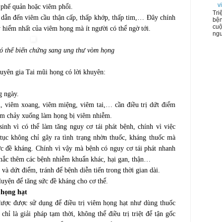
v
 phế quản hoặc viêm phổi.
Tri
 dẫn đến viêm cầu thận cấp, thấp khớp, thấp tim,… Đây chính
bện
cuộ
y hiểm nhất của viêm họng mà ít người có thể ngờ tới.
ngư
ó thể biến chứng sang ung thư vòm họng
uyên gia Tai mũi họng có lời khuyên:
g ngày.
, viêm xoang, viêm miệng, viêm tai,… cần điều trị dứt điểm
nấm chảy xuống làm họng bị viêm nhiễm.
inh vì có thể làm tăng nguy cơ tái phát bệnh, chính vì việc
 tục không chỉ gây ra tình trạng nhờn thuốc, kháng thuốc mà
c đề kháng. Chính vì vậy mà bệnh có nguy cơ tái phát nhanh
 mắc thêm các bệnh nhiễm khuẩn khác, hại gan, thận…
 và dứt điểm, tránh để bệnh diễn tiến trong thời gian dài.
luyện để tăng sức đề kháng cho cơ thể.
 họng hạt
 được được sử dụng để điều trị viêm họng hạt như dùng thuốc
chỉ là giải pháp tạm thời, không thể điều trị triệt để tận gốc