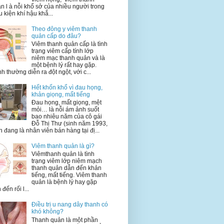
n l à nỗi khổ sở của nhiều người trong
u kiện khí hậu khắ...
Theo đông y viêm thanh
quản cấp do đâu?
Viêm thanh quản cấp là tình
trạng viêm cấp tính lớp
niêm mạc thanh quản và là
một bệnh lý rất hay gặp.
h thường diễn ra đột ngột, với c...
Hết khốn khổ vì đau họng,
khản giọng, mất tiếng
Đau họng, mất giọng, mệt
mỏi… là nỗi ám ảnh suốt
bao nhiêu năm của cô gái
Đỗ Thị Thư (sinh năm 1993,
n đang là nhân viên bán hàng tại đị...
Viêm thanh quản là gì?
Viêmthanh quản là tình
trạng viêm lớp niêm mạch
thanh quản dẫn đến khản
tiếng, mất tiếng. Viêm thanh
quản là bệnh lý hay gặp
 đến rối l...
Điều trị u nang dây thanh có
khó không?
Thanh quản là một phần