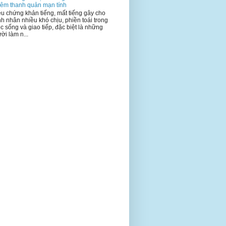
iêm thanh quản mạn tính
ệu chứng khản tiếng, mất tiếng gây cho
h nhân nhiều khó chịu, phiền toái trong
c sống và giao tiếp, đặc biệt là những
ời làm n...