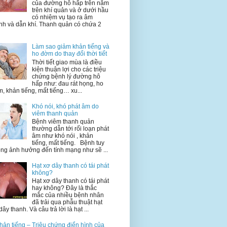
của đường hô hấp trên nằm
trên khí quản và ở dưới hầu
có nhiệm vụ tạo ra âm
nh và dẫn khí. Thanh quản có chứa 2
Làm sao giảm khản tiếng và
ho đờm do thay đổi thời tiết
Thời tiết giao mùa là điều
kiện thuận lợi cho các triệu
chứng bệnh lý đường hô
hấp như: đau rát họng, ho
, khản tiếng, mất tiếng… xu...
Khó nói, khó phát âm do
viêm thanh quản
Bệnh viêm thanh quản
thường dẫn tới rối loạn phát
âm như khó nói , khản
tiếng, mất tiếng. Bệnh tuy
ng ảnh hưởng đến tính mạng như sẽ ...
Hạt xơ dây thanh có tái phát
không?
Hạt xơ dây thanh có tái phát
hay không? Đây là thắc
mắc của nhiều bệnh nhân
đã trải qua phẫu thuật hạt
dây thanh. Và câu trả lời là hạt ...
hản tiếng – Triệu chứng điển hình của