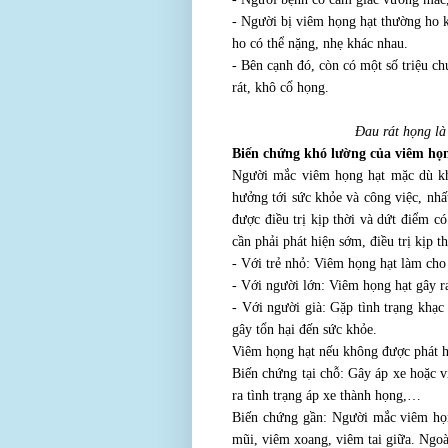
- Người bị viêm họng hạt thường ho k
ho có thể nặng, nhẹ khác nhau.
- Bên cạnh đó, còn có một số triệu c
rát, khô cổ họng.
Đau rát họng là
Biến chứng khó lường của viêm họ
Người mắc viêm họng hạt mặc dù khô
hưởng tới sức khỏe và công việc, nhấ
được điều trị kịp thời và dứt điểm c
cần phải phát hiện sớm, điều trị kịp 
- Với trẻ nhỏ: Viêm họng hạt làm cho 
- Với người lớn: Viêm họng hạt gây ra
- Với người già: Gặp tình trạng khạc
gây tổn hại đến sức khỏe.
Viêm họng hạt nếu không được phát hi
Biến chứng tại chỗ: Gây áp xe hoặc v
ra tình trạng áp xe thành họng,…
Biến chứng gần: Người mắc viêm họ
mũi, viêm xoang, viêm tai giữa. Ngoà