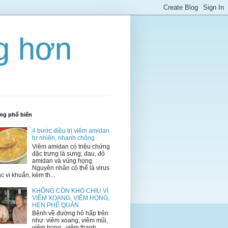
ng hơn
ăng phổ biến
4 bước điều trị viêm amidan
tự nhiên, nhanh chóng
Viêm amidan có triệu chứng
đặc trưng là sưng, đau, đỏ
amidan và vùng họng.
Nguyên nhân có thể là virus
c vi khuẩn, kèm th...
KHÔNG CÒN KHÓ CHỊU VÌ
VIÊM XOANG, VIÊM HỌNG,
HEN PHẾ QUẢN
Bệnh về đường hô hấp trên
như: viêm xoang, viêm mũi,
viêm họng, viêm thanh