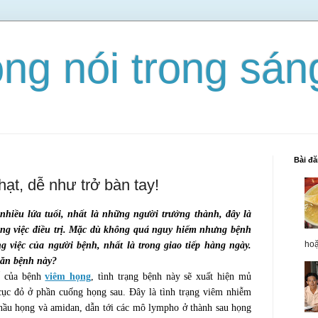
ọng nói trong sá
Bài đ
hạt, dễ như trở bàn tay!
hiều lứa tuổi, nhất là những người trưởng thành, đây là
ong việc điều trị. Mặc dù không quá nguy hiểm nhưng bệnh
hoặ
 việc của người bệnh, nhất là trong giao tiếp hàng ngày.
 căn bệnh này?
ể của bệnh
viêm họng
, tình trạng bệnh này sẽ xuất hiện mủ
c đỏ ở phần cuống họng sau. Đây là tình trạng viêm nhiễm
 hầu họng và amidan, dẫn tới các mô lympho ở thành sau họng