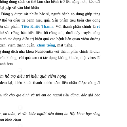
không đúng cách có thể làm cho bệnh trở lên nặng hơn, kéo dài
̣ lại gặp vô vàn khó khăn.
 Đông y được rất nhiều bác sĩ, người bệnh áp dụng giúp tăng
 thể và điều trị bệnh hiệu quả. Sản phẩm tiêu biểu cho dòng
ến sản phẩm
Tiêu Khiết Thanh
. Với thành phần chính là
rẻ
hư sói rừng, bán biên liên, bồ công anh, dưới dây truyền công
n có tác dụng điều trị hiệu quả các bệnh liên quan viêm đường
dan, viêm thanh quản,
khản tiếng
, mất tiếng...
 dung dịch nha khoa Nutridentiz với thành phần chính là dịch
 trầu không, cùi quả cau có tác dụng kháng khuẩn, diệt virus để
hanh hơn.
m hỗ trợ điều trị hiệu quả viêm họng
em lại, Tiêu khiết thanh nhiều năm liền nhận được các giải
 tốt cho gia đình và trẻ em do người tiêu dùng, độc giả báo
g, an toàn, vì sức khỏe người tiêu dùng do Hội khoa học công
am bình chọn