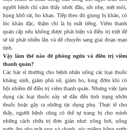
người bệnh
chỉ
cảm thấy nhức đầu, sốt nhẹ, mệt mỏi,
họng khô rát, ho khan. Tiếp
theo đó
giọng bị khản, có
lúc khản đặc, thậm chí là
bị
mất tiếng. Viêm thanh
quản cấp nếu không được
phát hiện và
điều trị triệt để
sẽ tái phát nhiều lần và dễ chuyển sang giai đoạn mạn
tính.
Vậy làm thế nào để
phòng ngừa và điều trị viêm
thanh quản
?
Các bác sĩ thường cho bệnh nhân uống các loại thuốc
kháng sinh, giảm phù nề, giảm ho, long đờm khi có
bội nhiễm để điều trị viêm thanh quản. Nhưng việc lạm
dụng các loại thuốc này sẽ dẫn đến tình trạng nhờn
thuốc hoặc gây ra những tác dụng phụ. Thực tế cho
thấy, người bệnh cũng có thể tự trang bị cho mình
những cách chữa trị đơn giản như: xông hơi, uống
nước ấm pha mật ong và chanh, súc miệng bằng nước