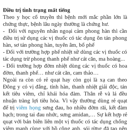
Điều trị tình trạng mất tiếng
Theo y học cổ truyền thì bệnh mới mắc phần lớn là
chứng thực, bệnh lâu ngày thường là chứng hư.
- Đối với nguyên nhân ngoại cảm phong hàn thì cần
điều trị sử dụng các vị thuốc có tác dụng ôn tán phong
hàn, sơ tán phong hàn, tuyên âm, bổ phế
- Đối với trường hợp phế nhiệt sử dùng các vị thuốc có
tác dụng trừ phong thanh phế như cát căn, ma hoàng...
- Đối trường hợp đờm nhiệt dùng các vị thuốc có hoa
đờm, thanh phế… như cát căn, cam thảo…
Ngoài ra còn có rẻ quạt hay còn gọi là xạ can theo
Đông y có vị đắng, tính hàn, thanh nhiệt giải độc, tán
kết tiêu viêm, chỉ khái hóa đàm. Thân rễ và lá đều
nhuận tràng lợi tiêu hóa. Vì vậy thường dùng rẻ quạt
để trị
viêm họng
sưng đau, ho nhiều đờm rãi, kết đàm
hạch; trong tai đau nhức, sưng amidan,… Sự kết hợp rẻ
quạt với bán biên liên một vị thuốc có tác dụng chống
viêm mạnh cùng với bồ công anh, sói rừng đã tạo nên