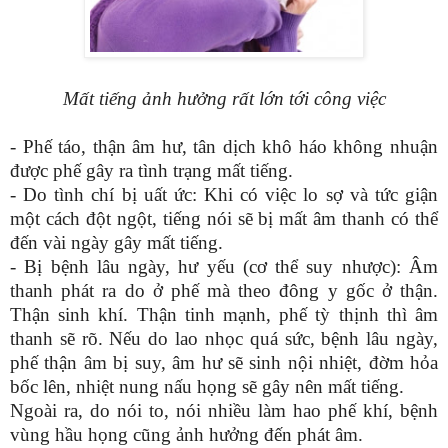
Mất tiếng ảnh hưởng rất lớn tới công việc
- Phế táo, thận âm hư, tân dịch khô háo không nhuận
được phế gây ra tình trạng mất tiếng.
- Do tình chí bị uất ức: Khi có việc lo sợ và tức giận
một cách đột ngột, tiếng nói sẽ bị mất âm thanh có thể
đến vài ngày gây mất tiếng.
- Bị bệnh lâu ngày, hư yếu (cơ thể suy nhược): Âm
thanh phát ra do ở phế mà theo đông y gốc ở thận.
Thận sinh khí. Thận tinh mạnh, phế tỳ thịnh thì âm
thanh sẽ rõ. Nếu do lao nhọc quá sức, bệnh lâu ngày,
phế thận âm bị suy, âm hư sẽ sinh nội nhiệt, đờm hỏa
bốc lên, nhiệt nung nấu họng sẽ gây nên mất tiếng.
Ngoài ra, do nói to, nói nhiều làm hao phế khí, bệnh
vùng hầu họng cũng ảnh hưởng đến phát âm.