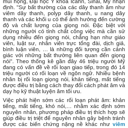
mũi họng, Đại học Y khoa Icahn, Sinai, Mỹ nhận
định.
"Sự bất thường của các dây thanh âm như
viêm dây thanh, polyp dây thanh, u nang dây
thanh và các khối u có thể ảnh hưởng đến cường
độ và chất lượng của giọng nói. Đặc biệt với
những người có tính chất công việc mà cần sử
dụng nhiều đến giọng nói, chẳng hạn như giáo
viên, luật sư, nhân viên trực tổng đài, dịch giả,
bình luận viên, … là những đối tượng cần cảnh
giác với những bất thường liên quan đến giọng
nói". Theo thống kê gần đây 46 triệu người Mỹ
đang có vấn đề về rối loạn giao tiếp, trong đó 14
triệu người có rối loạn về ngôn ngữ. Nhiều bệnh
nhân bị rối loạn giọng nói, khản tiếng, mất tiếng
được điều trị bằng cách thay đổi cách phát âm và
dạy họ kỹ thuật luyện âm tối ưu.
Việc phát hiện sớm các rối loạn phát âm: khản
tiếng, mất tiếng, khó nói,… nhằm xác định sớm
nguyên nhân, phương pháp điều trị thích hợp sẽ
giúp điều trị triệt để nguyên nhân gây bệnh tránh
được các biến chứng nặng nề khác như
viêm