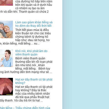
của đường hô hấp trên nằm
trên khí quản và ở dưới hầu
có nhiệm vụ tạo ra âm
nh và dẫn khí. Thanh quản có chứa 2
Làm sao giảm khản tiếng và
ho đờm do thay đổi thời tiết
Thời tiết giao mùa là điều
kiện thuận lợi cho các triệu
chứng bệnh lý đường hô
hấp như: đau rát họng, ho
, khản tiếng, mất tiếng… xu...
Khó nói, khó phát âm do
viêm thanh quản
Bệnh viêm thanh quản
thường dẫn tới rối loạn phát
âm như khó nói , khản
tiếng, mất tiếng. Bệnh tuy
ng ảnh hưởng đến tính mạng như sẽ ...
Hạt xơ dây thanh có tái phát
không?
Hạt xơ dây thanh có tái phát
hay không? Đây là thắc
mắc của nhiều bệnh nhân
đã trải qua phẫu thuật hạt
dây thanh. Và câu trả lời là hạt ...
hản tiếng – Triệu chứng điển hình của