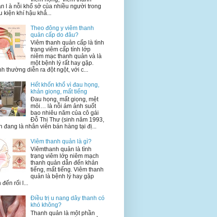
n l à nỗi khổ sở của nhiều người trong
u kiện khí hậu khắ...
Theo đông y viêm thanh
quản cấp do đâu?
Viêm thanh quản cấp là tình
trạng viêm cấp tính lớp
niêm mạc thanh quản và là
một bệnh lý rất hay gặp.
h thường diễn ra đột ngột, với c...
Hết khốn khổ vì đau họng,
khản giọng, mất tiếng
Đau họng, mất giọng, mệt
mỏi… là nỗi ám ảnh suốt
bao nhiêu năm của cô gái
Đỗ Thị Thư (sinh năm 1993,
n đang là nhân viên bán hàng tại đị...
Viêm thanh quản là gì?
Viêmthanh quản là tình
trạng viêm lớp niêm mạch
thanh quản dẫn đến khản
tiếng, mất tiếng. Viêm thanh
quản là bệnh lý hay gặp
 đến rối l...
Điều trị u nang dây thanh có
khó không?
Thanh quản là một phần