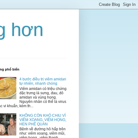
ng hơn
ăng phổ biến
4 bước điều trị viêm amidan
tự nhiên, nhanh chóng
Viêm amidan có triệu chứng
đặc trưng là sưng, đau, đỏ
amidan và vùng họng.
Nguyên nhân có thể là virus
c vi khuẩn, kèm th...
KHÔNG CÒN KHÓ CHỊU VÌ
VIÊM XOANG, VIÊM HỌNG,
HEN PHẾ QUẢN
Bệnh về đường hô hấp trên
như: viêm xoang, viêm mũi,
viêm họng, viêm thanh