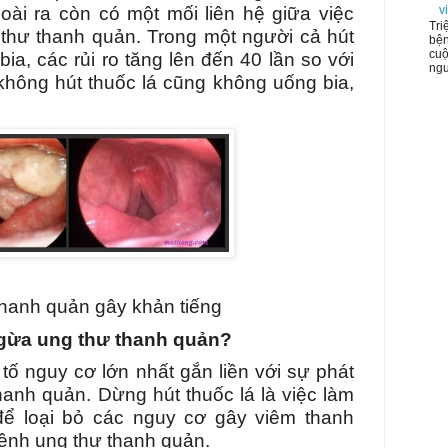
goài ra còn có một mối liên hệ giữa việc
v
Tri
thư thanh quản. Trong một người cả hút
bện
cuộ
ia, các rủi ro tăng lên đến 40 lần so với
ngư
hông hút thuốc lá cũng không uống bia,
hanh quản gây khản tiếng
gừa ung thư thanh quản?
 tố nguy cơ lớn nhất gắn liền với sự phát
thanh quản. Dừng hút thuốc lá là việc làm
để loại bỏ các nguy cơ gây viêm thanh
ệnh ung thư thanh quản.