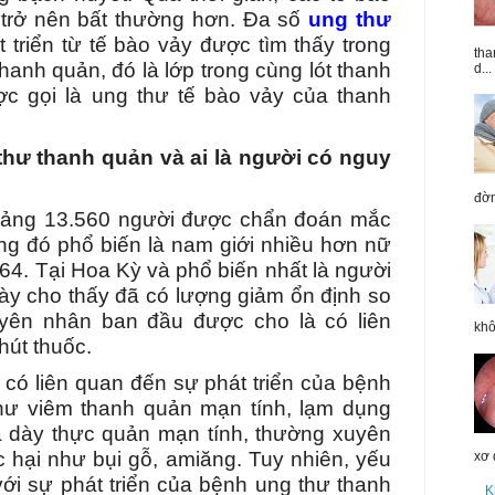
h trở nên bất thường hơn. Đa số
ung thư
triển từ tế bào vảy được tìm thấy trong
tha
hanh quản, đó là lớp trong cùng lót thanh
d...
c gọi là ung thư tế bào vảy của thanh
hư thanh quản và ai là người có nguy
đờm
oảng 13.560 người được chẩn đoán mắc
ng đó phổ biến là nam giới nhiều hơn nữ
– 64. Tại Hoa Kỳ và phổ biến nhất là người
ày cho thấy đã có lượng giảm ổn định so
uyên nhân ban đầu được cho là có liên
khô
hút thuốc.
 có liên quan đến sự phát triển của bệnh
ư viêm thanh quản mạn tính, lạm dụng
ạ dày thực quản mạn tính, thường xuyên
c hại như bụi gỗ, amiăng. Tuy nhiên, yếu
xơ 
với sự phát triển của bệnh ung thư thanh
K