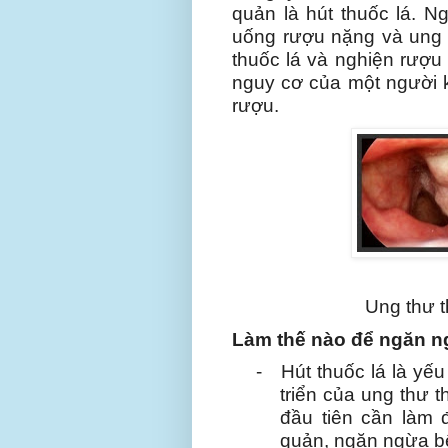
quản là hút thuốc lá. N
uống rượu nặng và ung 
thuốc lá và nghiện rượu b
nguy cơ của một người k
rượu.
Ung thư t
Làm thế nào để ngăn n
-
Hút thuốc lá là yếu
triển của ung thư 
đầu tiên cần làm 
quản, ngăn ngừa b