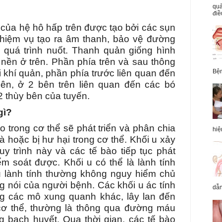
quả
điề
của hệ hô hấp trên được tạo bởi các sụn
hiệm vụ tạo ra âm thanh, bảo vệ đường
 quá trình nuốt. Thanh quản giống hình
 nền ở trên. Phần phía trên và sau thông
i khí quản, phần phía trước liên quan đến
Bện
ên, ở 2 bên trên liên quan đến các bó
2 thùy bên của tuyến.
gì?
 trong cơ thể sẽ phát triển và phân chia
hiệ
à hoặc bị hư hại trong cơ thể. Khối u xảy
quy trình này và các tế bào tiếp tục phát
ểm soát được. Khối u có thể là lành tính
u lành tính thường không nguy hiểm chủ
 nói của người bệnh. Các khối u ác tính
dẫn
ng các mô xung quanh khác, lây lan đến
cơ thể, thường là thông qua đường máu
 bạch huyết. Qua thời gian, các tế bào