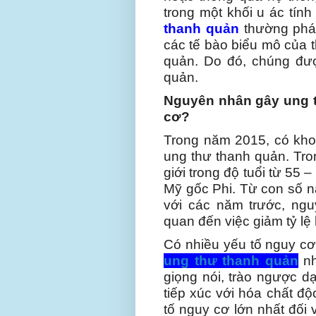
trong một khối u ác tín
thanh quản
thường phát 
các tế bào biểu mô của t
quản. Do đó, chúng đượ
quản.
Nguyên nhân gây ung t
cơ?
Trong năm 2015, có kh
ung thư thanh quản. Tro
giới trong độ tuổi từ 55 
Mỹ gốc Phi. Từ con số n
với các năm trước, ng
quan đến việc giảm tỷ lệ 
Có nhiều yếu tố nguy cơ
ung thư thanh quản
nh
giọng nói, trào ngược d
tiếp xúc với hóa chất độ
tố nguy cơ lớn nhất đối 