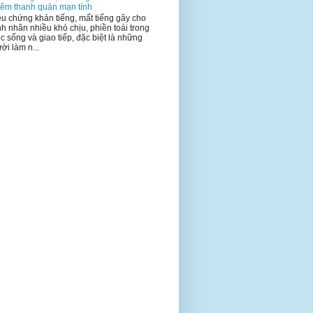
iêm thanh quản mạn tính
ệu chứng khản tiếng, mất tiếng gây cho
h nhân nhiều khó chịu, phiền toái trong
c sống và giao tiếp, đặc biệt là những
ời làm n...