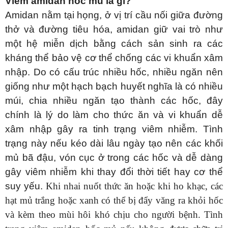
Viêm amidan hốc mủ là gì?
Amidan nằm tại họng, ở vị trí cầu nối giữa đường
thở và đường tiêu hóa, amidan giữ vai trò như
một hệ miễn dịch bằng cách sản sinh ra các
kháng thể bảo vệ cơ thể chống các vi khuẩn xâm
nhập. Do có cấu trúc nhiều hốc, nhiều ngăn nên
giống như một hạch bạch huyết nghĩa là có nhiều
múi, chia nhiều ngăn tạo thành các hốc, đây
chính là lý do làm cho thức ăn và vi khuẩn dễ
xâm nhập gây ra tinh trạng viêm nhiễm. Tình
trạng này nếu kéo dài lâu ngày tạo nên các khối
mủ bã đậu, vón cục ở trong các hốc và dễ dàng
gây viêm nhiễm khi thay đổi thời tiết hay cơ thể
suy yếu.
Khi nhai nuốt thức ăn hoặc khi ho khạc, các
hạt mủ trắng hoặc xanh có thể bị đẩy văng ra khỏi hốc
và kèm theo mùi hôi khó chịu cho người bệnh.
Tình