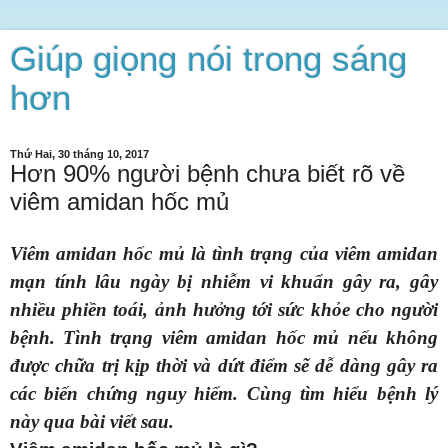
Giúp giọng nói trong sáng
hơn
Thứ Hai, 30 tháng 10, 2017
Hơn 90% người bệnh chưa biết rõ về
viêm amidan hốc mủ
Viêm amidan hốc mủ là tình trạng của viêm amidan
mạn tính lâu ngày bị nhiễm vi khuẩn gây ra, gây
nhiều phiền toái, ảnh hưởng tới sức khỏe cho người
bệnh.
Tình trạng viêm amidan hốc mủ nếu không
được chữa trị kịp thời và dứt điểm sẽ dễ dàng gây ra
các biến chứng nguy hiểm. Cùng tìm hiểu bệnh lý
này qua bài viết sau.