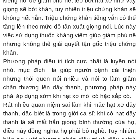
kiêng nói để giảm phù nề, teo bớt hạt xơ như vậy
giọng sẽ bớt khản, tuy nhiên triệu chứng khản sẽ
không hết hẳn. Triệu chứng khản tiếng vẫn có thể
tăng lên theo mức độ tần xuất giọng nói. Lúc này
việc sử dụng thuốc kháng viêm giúp giảm phù nề
nhưng không thể giải quyết tận gốc triệu chứng
khản.
Phương pháp điều trị tích cực nhất là luyện nói
nhỏ, mục đích là giúp người bệnh cải thiện
những thói quen nói nhiều và nói to làm giảm
chấn thương lên dây thanh, phương pháp này
phải áp dụng sớm khi hạt xơ mới có hặc sắp có.
Rất nhiều quan niệm sai lầm khi mắc hạt xơ dây
thanh, đặc biệt là trong giới ca sĩ: khi có hạt dây
thanh là sẽ mất hẳn giọng bình thường của họ,
điều này đồng nghĩa họ phải bỏ nghề. Tuy nhiên,