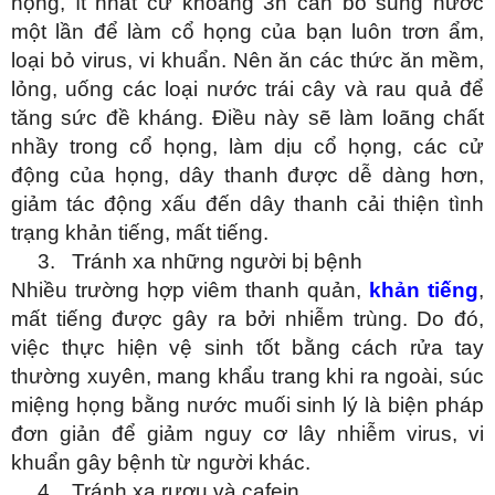
họng, ít nhất cứ khoảng 3h cần bổ sung nước
một lần để làm cổ họng của bạn luôn trơn ẩm,
loại bỏ virus, vi khuẩn. Nên ăn các thức ăn mềm,
lỏng, uống các loại nước trái cây và rau quả để
tăng sức đề kháng. Điều này sẽ làm loãng chất
nhầy trong cổ họng, làm dịu cổ họng, các cử
động của họng, dây thanh được dễ dàng hơn,
giảm tác động xấu đến dây thanh cải thiện tình
trạng khản tiếng, mất tiếng.
3.
Tránh xa những người bị bệnh
Nhiều trường hợp viêm thanh quản,
khản tiếng
,
mất tiếng được gây ra bởi nhiễm trùng. Do đó,
việc thực hiện vệ sinh tốt bằng cách rửa tay
thường xuyên, mang khẩu trang khi ra ngoài, súc
miệng họng bằng nước muối sinh lý là biện pháp
đơn giản để giảm nguy cơ lây nhiễm virus, vi
khuẩn gây bệnh từ người khác.
4.
Tránh xa rượu và cafein